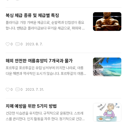
며, 상대방의 공격을 예측하여 피할 수 있어야 합니다. 디펜
스 : 디펜스는 상대방의 공격을 막는 기술입니다. 디펜스는
복싱 체급 종류 및 체급별 특징
가드, 블로킹, 슬립 등 다양한 기술을 사용합니다. 펀치 : 펀
글 내용
치는 상대방에게 데미지를 입히는 기술입니다. 펀치는 주
플라이급: 가장 가벼운 체급으로, 순발력과 민첩성이 중요
먹을 뻗어 상대방의 몸에 적중시키는 기술입니다. 컨디셔
합니다. 밴텀급: 플라이급보다 무거운 체급으로, 파워와 스
닝 : 컨디셔닝은 복싱을 하기 위해 필요한 체력과 근력을 기
피드가 중요합니다. 페더급: 밴텀급보다 무거운 체급으로,
르는 기술입니다. 컨디셔닝은 웨이트 트레이닝, 스프린트,
균형과 정확성이 중요합니다. 라이트급: 페더급보다 무거
작성시간
0
0
2023. 8. 7.
로핑 등 다양한 운동을 통..
운 체급으로, 체력과 기술이 중요합니다. 웰터급: 라이트급
보다 무거운 체급으로, 강인함과 체력이 중요합니다. 미들
급: 웰터급보다 무거운 체급으로, 파워와 체력이 중요합니
해외 안전한 여름휴양지 7개국과 물가
다. 라이트 헤비급: 미들급보다 무거운 체급으로, 스피드와
글 내용
파워가 중요합니다. 헤비급: 가장 무거운 체급으로, 파워와
포르투갈 포르투갈은 유럽 남서부에 위치한 나라로, 아름
체력이 중요합니다. 체급 남자 여자 플라이급 48.95kg 4
다운 해변과 역사적인 도시가 많습니다. 포르투갈의 여름
8.95kg 밴텀급 53.52kg 53.52kg 페더급 57.15kg 5
은 덥고 건조하지만, 바닷가에서 수영을 하거나 산책을 하
7.15kg 라이트급 61.23kg 61.23kg 웰터급 69.85kg..
기에는 좋은 날씨입니다. 포르투갈의 대표적인 관광지로는
작성시간
0
0
2023. 7. 31.
리스본, 포르투, 벨렘탑 등이 있습니다. 스페인 스페인은 유
럽 남부에 위치한 나라로, 포르투갈과 국경을 접하고 있습
니다. 스페인의 여름은 포르투갈보다 더 덥고 건조하지만,
치매 예방을 위한 5가지 방법
그만큼 더 활기찬 분위기를 느낄 수 있습니다. 스페인의 대
글 내용
표적인 관광지로는 마드리드, 바르셀로나, 그라나다 등이
건강한 식습관을 유지한다. 규칙적으로 운동한다. 스트레
있습니다. 이탈리아 이탈리아는 유럽 남부에 위치한 나라
스를 관리한다. 인지 활동을 자주 한다. 정기적으로 건강검
로, 지중해의 중심부에 위치하고 있습니다. 이탈리아의 여
진을 받는다. 치매는 뇌의 신경세포가 손상되어 기억력, 사