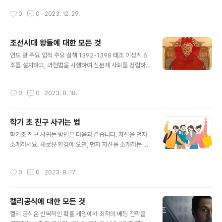
(6.2명)앙골라 (6.1명)중앙아프리카공화국 (5.9명)소말리
작성시간
0
0
2023. 12. 29.
아 (5.8명)모잠비크 (5.7명)예멘 (5.6명)국가별 출산율 하
위 10개한국 (0.81명)일본 (1.34명)이탈리아 (1.31명)스
페인 (1.27명)포르투갈 (1.26명)슬로베니아 (1.25명)그리
조선시대 왕들에 대한 모든 것
스 (1.24명)헝가리 (1.23명)이들 국가의 출산율은 경제 발
글 내용
전, 여성의 사회 진출, 결혼 시기가 늦어지는 등의 요인에
연도 왕 주요 업적 주요 실책 1392-1398 태조 이성계 6
의해 영향을 받습니다. 일반적으로 경제가 발전하고 여성
조를 설치하고, 과전법을 시행하여 신분제 사회를 정립하
의 사회 진출이 확대될수록 출산율은 낮아지는 경향을 보
였다. 개성으로 천도하여 한양의 발전을 저해하였다. 139
입니다. 한국의 경우, 2022년 기..
8-1400 정종 이방과 한양으로 천도하여 조선의 수도를
작성시간
0
0
2023. 8. 18.
정하였다. 세종의 즉위를 방해하였다. 1400-1418 태종
이방원 세종의 아버지로, 세종의 치세를 위한 기반을 마련
하였다. 1차 왕자의 난과 2차 왕자의 난을 일으켜서 수많은
학기 초 친구 사귀는 법
사람들을 죽였다. 1418-1450 세종 이도 한글을 창제하
글 내용
고, 훈민정음을 반포하였다. 또한, 과학과 기술을 발전시키
학기초 친구 사귀는 방법은 다음과 같습니다. 자신을 먼저
고, 문학과 예술을 장려하였다. 세조의 즉위를 방해하였다.
소개하세요. 새로운 환경에 오면, 먼저 자신을 소개하는 것
1450-1452 문종 이향 세종의 뒤를 이어 왕위에 올랐지
이 중요합니다. 자신의 이름, 관심사, 취미 등을 이야기하면
만, 재위 기간이 2년밖에 되지 않았다. 세조의 즉위를 방해
서, 다른 사람들과 친해질 수 있습니다. 타인을 칭찬하세요.
작성시간
0
0
2023. 8. 17.
하였다. 1..
타인을 칭찬하는 것은 친구를 사귀는 좋은 방법입니다. 타
인의 외모, 성격, 능력 등을 칭찬하면, 상대방은 기분 좋게
생각하고, 당신에게 호감을 가질 것입니다. 관심 있는 사람
켈리공식에 대한 모든 것
에게 먼저 다가가세요. 관심 있는 사람에게 먼저 다가가는
글 내용
것은 친구를 사귀는 가장 확실한 방법입니다. 먼저 다가가
켈리 공식은 반복적인 확률 게임에서 최적의 베팅 전략을