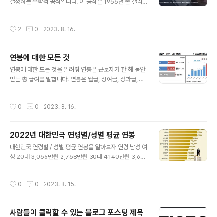
면, 상대방도 당신에게 관심을 가질 가능성이 높습니다. 모
결정하는 수학적 공식입니다. 이 공식은 1956년 존 켈리
임에 참석하세요. 학교에는 다양한 동아리, 모임이 있습니
(John L. Kelly)에 의해 처음 발표되었습니다. 켈리 공식
다. 이러한 모임에 참석하면, 같은 관심사를 가진 사람들과
은 다음과 같이 나타낼 수 있습니다. b = (p - q) / r 여기서
작성시간
2
0
2023. 8. 16.
만나서 친구를 사귈 ..
b는 베팅의 크기입니다. p는 승리의 확률입니다. q는 패배
의 확률입니다. r은 베팅의 수익률입니다. 켈리 공식에 따
르면, 베팅의 크기는 승리의 확률과 수익률의 차이를 현재
연봉에 대한 모든 것
자본의 비율로 나눈 값이 됩니다. 즉, 승리의 확률이 높을수
글 내용
록, 수익률이 높을수록, 그리고 현재 자본이 많을수록 베팅
연봉에 대한 모든 것을 알려줘 연봉은 근로자가 한 해 동안
의 크기는 커집니다. 켈리 공식은 도박, 투자, 마케팅 등 다
받는 총 급여를 말합니다. 연봉은 월급, 상여금, 성과급, 보
양한 분야에서 사용될 수 있습니다. 예를 들어, 주식 투자를
너스 등 다양한 급여를 포함합니다. 연봉은 개인의 직업, 경
할 때 켈리 공식을 사용하여 적정 투자 비율을 결..
력, 학력, 기술, 경험, 지역, 기업 등 다양한 요인에 따라 달
작성시간
0
0
2023. 8. 16.
라집니다. 연봉은 개인의 삶에 큰 영향을 미칩니다. 연봉이
높을수록 더 많은 돈을 벌 수 있고, 더 나은 생활을 할 수 있
습니다. 연봉은 또한 개인의 사회경제적 지위를 결정하는
2022년 대한민국 연령별/성별 평균 연봉
데 중요한 역할을 합니다. 연봉을 높이는 방법은 다양합니
글 내용
다. 연봉을 높이는 방법에는 다음과 같은 것들이 있습니다.
대한민국 연령별 / 성별 평균 연봉을 알아보자 연령 남성 여
더 높은 직업을 구한다. 더 많은 경력을 쌓는다. 더 높은 학
성 20대 3,066만원 2,768만원 30대 4,140만원 3,617
위를 취득한다. 더 많은 기술을 습득한다. 더 많은 경험을
만원 40대 4,722만원 4,038만원 50대 4,824만원 3,9
쌓는다. 더 나은 지역으로 이주한다. 더 나은 기업에 취직..
76만원 60대 3,422만원 2,845만원 위 값은 2022년
작성시간
0
0
2023. 8. 15.
기준이며, 출처는 한국노동통계연보에서 제공했다. 링크 :
http://laborstat.moel.go.kr/lsm/bbs/selectBbsLi
st.do?menuId=001000110011685267&leftMenuI
사람들이 클릭할 수 있는 블로그 포스팅 제목
d=0010001100116&bbsId=LSS113 아래는 상하위