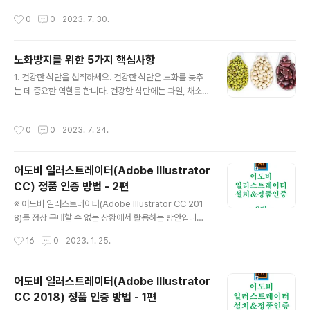
름은 따뜻하고 습윤하지만, 그만큼 풍요로운 자연경관을
고력, 판단력, 학습능력 등이 떨어지는 질환입니다. 치매는
작성시간
0
0
2023. 7. 30.
감상할 수 있습니다. 이탈리아의 대표적인 관광지..
현재까지 완치 방법이 없지만, 치매의 발병 위험을 줄이기
위한 방법은 있습니다. 치매를 예방하기 위해 할 수 있는 5
가지 핵심사항은 다음과 같습니다. 건강한 식습관을 유지
노화방지를 위한 5가지 핵심사항
한다. 뇌에 좋은 영양소를 충분히 섭취하는 것이 중요합니
글 내용
다. 뇌에 좋은 영양소로는 오메가-3 지방산, 폴리페놀, 비
1. 건강한 식단을 섭취하세요. 건강한 식단은 노화를 늦추
타민 E, 비타민 B12 등이 있습니다. 오메가-3 지방산은 생
는 데 중요한 역할을 합니다. 건강한 식단에는 과일, 채소,
선, 아마씨드, 호두 등에 많이 함유되어 있습니다. 폴리페놀
whole grains, 콩류, 저지방 유제품, 견과류, 씨앗이 포함
은 녹색잎 채소, 과일, 커피 등에 많이 함유되어 있습니다.
되어 있습니다. 이러한 식품들은 항산화제, 비타민, 미네랄
작성시간
0
0
2023. 7. 24.
비타민 E는 아몬드..
이 풍부하여 세포 손상을 예방하고 건강한 세포 성장을 촉
진합니다. 2. 규칙적으로 운동하세요. 규칙적인 운동은 신
체의 모든 시스템에 도움이 되며 노화를 늦추는 데 중요한
어도비 일러스트레이터(Adobe Illustrator
역할을 합니다. 운동은 혈액 순환을 개선하고, 면역력을 높
CC) 정품 인증 방법 - 2편
이며, 근육량을 유지하고, 체중을 조절하는 데 도움이 됩니
글 내용
다. 3. 스트레스를 관리하세요. 스트레스는 노화를 촉진하
※ 어도비 일러스트레이터(Adobe Illustrator CC 201
는 요인 중 하나입니다. 스트레스는 혈압을 높이고, 면역력
8)를 정상 구매할 수 없는 상황에서 활용하는 방안입니다.
을 떨어뜨리며, 염증을 유발합니다. 스트레스를 관리하는
업데이트 등 지원 기능을 받을 수 없으니, 불가피한 상황 아
작성시간
16
0
2023. 1. 25.
방법으로는 운동..
니라면 정품 구매하시길 권장합니다. ※ 2편입니다. 1편 링
크는 아래 참조 어도비 일러스트레이터(Adobe Illustrat
or CC 2018) 정품 인증 방법 - 1편 ※ 어도비 일러스트레
어도비 일러스트레이터(Adobe Illustrator
이터(Adobe Illustrator CC 2018)를 정상 구매할 수 없
CC 2018) 정품 인증 방법 - 1편
는 상황에서 활용하는 방안입니다. 업데이트 등 지원 기능
글 내용