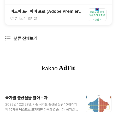
어도비 프리미어 프로 (Adobe Premiere
Pro CC) 정품 인증 방법 - 2편
7
1
조회
21
분류 전체보기
주요 글 목록
국가별 출산율을 알아보자
글 내용
2023년 12월 29일 기준 국가별 출산율 상위 10개와 하
위 10개를 텍스트로 표기하면 다음과 같습니다. 국가별 출
산율 상위 10개니제르 (7.1명)말리 (6.3명)콩고민주공화국