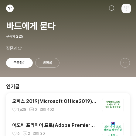
검색하기
티스토리
바드에게 묻다
구독자
225
질문과 답
구독하기
방명록
신고하기 레이어
열기
인기글
오피스 2019(Microsoft Office2019) C
MD 정품인증 방법(크랙 X)
1,628
0
조회
402
어도비 프리미어 프로(Adobe Premiere
Pro CC) 정품 인증 방법 - 1편
6
2
조회
30